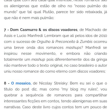
cada qual com seu cada qual interesse, neste romance são
os alienígenas que estão de olho no "nosso pulmão do
mundo" que tal qual Plutão, parece ter sido rebaixada, já
que não é nem mais pulmão;
7 - Dom Casmurro & os discos voadores
, de Machado de
Assis e Lucio Manfredi: Lembram que ali pelos idos de 2010
com o sucesso de
Orgulho & Preconceito & Zumbis
ocorreu
uma breve onda dos romances
mashups
? Manfredi se
inspirou nesse movimento, e embora não criando
totalmente um
mashup
pois diferentemente dos da gringa
não manteve todo o texto original, no caso brasileiro o autor
uniu nosso romance do corno eterno com discos voadores;
8 -
O mosaico,
de Nicolay Streisky: Bem eu sei o que o
título do post diz, mas como "my blog my rules", vou
quebrar a sequência de romances para compartilhar
interessantes ficções em contos, tendo alienígenas em suas
narrativas. Caso deste livro cujos contos tem um pouco de