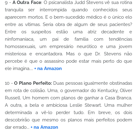
9 -
A Outra Face
: O psicanalista Judd Stevens vê sua rotina
tranquila ser interrompida quando conhecidos seus
aparecem mortos. E o bem-sucedido médico é o único elo
entre as vítimas. Seria obra de algum de seus pacientes?
Entre os suspeitos estão uma atriz decadente e
ninfomaníaca, um pai de família com tendências
homossexuais, um empresário neurótico e uma jovem
misteriosa e encantadora. Mas o que Dr. Stevens não
percebe é que o assassino pode estar mais perto do que
ele imagina....
+ na Amazon
10 -
O Plano Perfeito:
Duas pessoas igualmente obstinadas
em rota de colisão. Uma, o governador do Kentucky, Oliver
Russell. Um homem com planos de ganhar a Casa Branca.
A outra, a bela e ambiciosa Leslie Stewart. Uma mulher
determinada a vê-lo perder tudo. Em breve, os dois
descobrirão que mesmo os planos mais perfeitos podem
dar errado...
+ na Amazon