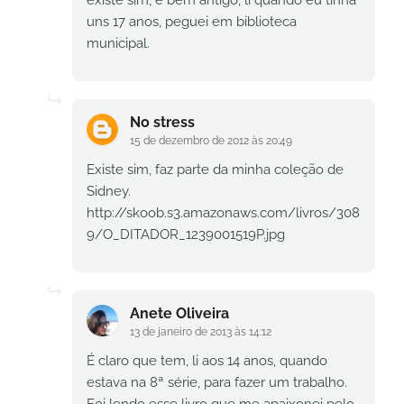
uns 17 anos, peguei em biblioteca
municipal.
No stress
15 de dezembro de 2012 às 20:49
Existe sim, faz parte da minha coleção de
Sidney.
http://skoob.s3.amazonaws.com/livros/308
9/O_DITADOR_1239001519P.jpg
Anete Oliveira
13 de janeiro de 2013 às 14:12
É claro que tem, li aos 14 anos, quando
estava na 8ª série, para fazer um trabalho.
Foi lendo esse livro que me apaixonei pelo