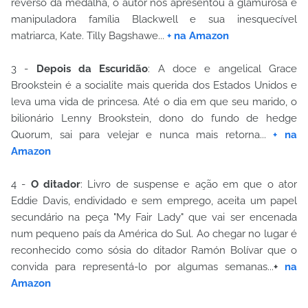
reverso da medalha, o autor nos apresentou à glamurosa e
manipuladora família Blackwell e sua inesquecível
matriarca, Kate. Tilly Bagshawe...
+ na Amazon
3 -
Depois da Escuridão
: A doce e angelical Grace
Brookstein é a socialite mais querida dos Estados Unidos e
leva uma vida de princesa. Até o dia em que seu marido, o
bilionário Lenny Brookstein, dono do fundo de hedge
Quorum, sai para velejar e nunca mais retorna...
+ na
Amazon
4 -
O ditador
: Livro de suspense e ação em que o ator
Eddie Davis, endividado e sem emprego, aceita um papel
secundário na peça "My Fair Lady" que vai ser encenada
num pequeno país da América do Sul. Ao chegar no lugar é
reconhecido como sósia do ditador Ramón Bolívar que o
convida para representá-lo por algumas semanas...
+
na
Amazon