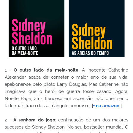
1 -
O outro lado da meia-noite
: A inocente Catherine
Alexander acaba de cometer o maior erro de sua vida:
apaixonar-se pelo piloto Larry Douglas. Mas Catherine não
imaginava que o herói de guerra fosse casado. Agora,
Noelle Page, atriz francesa em ascensão, não quer ser o
lado mais fraco desse triângulo amoroso...
|
+ na amazon
|
2 -
A senhora do jogo
: continuação de um dos maiores
sucessos de Sidney Sheldon. No seu bestseller mundial, O