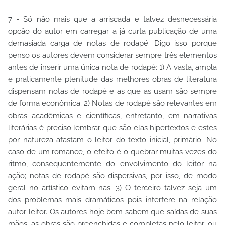
7 - Só não mais que a arriscada e talvez desnecessária
opção do autor em carregar a já curta publicação de uma
demasiada carga de notas de rodapé. Digo isso porque
penso os autores devem considerar sempre três elementos
antes de inserir uma única nota de rodapé: 1) A vasta, ampla
e praticamente plenitude das melhores obras de literatura
dispensam notas de rodapé e as que as usam são sempre
de forma econômica; 2) Notas de rodapé são relevantes em
obras acadêmicas e científicas, entretanto, em narrativas
literárias é preciso lembrar que são elas hipertextos e estes
por natureza afastam o leitor do texto inicial, primário. No
caso de um romance, o efeito é o quebrar muitas vezes do
ritmo, consequentemente do envolvimento do leitor na
ação; notas de rodapé são dispersivas, por isso, de modo
geral no artístico evitam-nas. 3) O terceiro talvez seja um
dos problemas mais dramáticos pois interfere na relação
autor-leitor. Os autores hoje bem sabem que saídas de suas
mãos, as obras são preenchidas e completas pelo leitor, ou