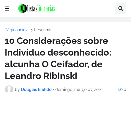
Página inicial
Resenhas
10 Considerações sobre
Indivíduo desconhecido:
alcunha O Ceifador, de
Leandro Ribinski
by
Douglas Eralldo
•
domingo, março 07, 2021
0