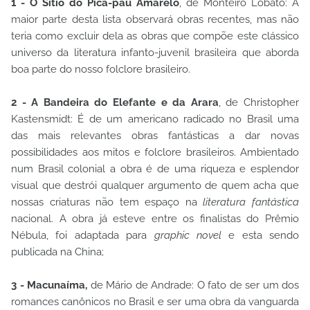
1 - O Sítio do Pica-pau Amarelo
, de Monteiro Lobato: A
maior parte desta lista observará obras recentes, mas não
teria como excluir dela as obras que compõe este clássico
universo da literatura infanto-juvenil brasileira que aborda
boa parte do nosso folclore brasileiro.
2 - A Bandeira do Elefante e da Arara
, de Christopher
Kastensmidt: É de um americano radicado no Brasil uma
das mais relevantes obras fantásticas a dar novas
possibilidades aos mitos e folclore brasileiros. Ambientado
num Brasil colonial a obra é de uma riqueza e esplendor
visual que destrói qualquer argumento de quem acha que
nossas criaturas não tem espaço na
literatura fantástica
nacional. A obra já esteve entre os finalistas do Prêmio
Nébula, foi adaptada para
graphic novel
e esta sendo
publicada na China;
3 - Macunaíma,
de Mário de Andrade: O fato de ser um dos
romances canônicos no Brasil e ser uma obra da vanguarda