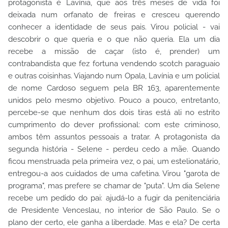
protagonista é Lavínia, que aos três meses de vida foi
deixada num orfanato de freiras e cresceu querendo
conhecer a identidade de seus pais. Virou policial - vai
descobrir o que queria e o que não queria. Ela um dia
recebe a missão de caçar (isto é, prender) um
contrabandista que fez fortuna vendendo scotch paraguaio
e outras coisinhas. Viajando num Opala, Lavínia e um policial
de nome Cardoso seguem pela BR 163, aparentemente
unidos pelo mesmo objetivo. Pouco a pouco, entretanto,
percebe-se que nenhum dos dois tiras está ali no estrito
cumprimento do dever profissional: com este criminoso,
ambos têm assuntos pessoais a tratar. A protagonista da
segunda história - Selene - perdeu cedo a mãe. Quando
ficou menstruada pela primeira vez, o pai, um estelionatário,
entregou-a aos cuidados de uma cafetina. Virou "garota de
programa", mas prefere se chamar de "puta". Um dia Selene
recebe um pedido do pai: ajudá-lo a fugir da penitenciária
de Presidente Venceslau, no interior de São Paulo. Se o
plano der certo, ele ganha a liberdade. Mas e ela? De certa