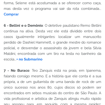
forma, Selene está acostumada a se oferecer como caça,
mas desta vez o programa vai sair da rota combinada...
Comprar
6 - Bellini e o Demônio
: O detetive paulistano Remo Bellini
continua na ativa. Desta vez ele está dividido entre dois
casos igualmente intrigantes: localizar um manuscrito
perdido de Dashiel Hammett, o grande mestre do romance
policial, e desvendar o assassinato da jovem e bela Sílvia
Maldini, encontrada com um tiro na testa no banheiro da
escola...
+ no Submarino
7 - No Buraco
: Teo Zanquis está na praia, em Ipanema,
falando consigo mesmo. E a história que ele conta é a sua
própria, a de um guitarrista de uma banda de rock de um
único sucesso nos anos 80, cujos discos só podem ser
encontrados em sebos musicais do centro de São Paulo. A
vida profissional e artística de Zanquis atingiu muito rápido
seu apogeu para, em seguida, com a mesma rapidez,