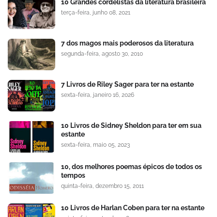
10 Grandes cordelistas da literatura brasileira
terça-feira, junho 08, 2021
7 dos magos mais poderosos da literatura
segunda-feira, agosto 30, 2010
7 Livros de Riley Sager para ter na estante
sexta-feira, janeiro 16, 2026
10 Livros de Sidney Sheldon para ter em sua
estante
sexta-feira, maio 05, 2023
10, dos melhores poemas épicos de todos os
tempos
quinta-feira, dezembro 15, 2011
10 Livros de Harlan Coben para ter na estante