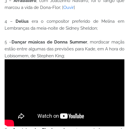
3 –
Arrabalero
, com Joãozinho Navarro, foi o Tango que
marcou a vida de Dona-Flor; [
Ouvir
]
4 –
Delius
era o compositor preferido de Melina em
Lembranças da meia-noite de Sidney Sheldon;
5 –
Dançar músicas de Donna Summer
, mordiscar maçãs
estão entre algumas das previsões para Kade, em A hora do
Lobisomem, de Stephen King;