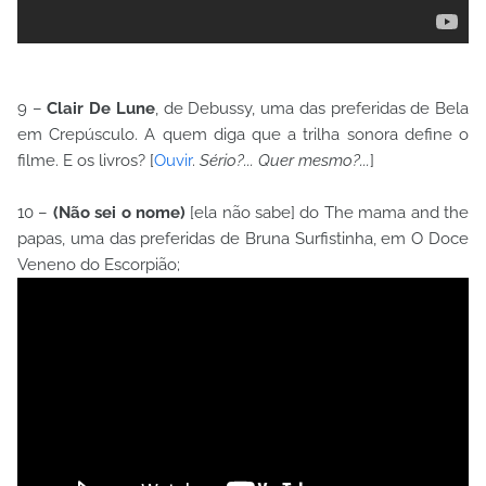
9 –
Clair De Lune
, de Debussy, uma das preferidas de Bela
em Crepúsculo. A quem diga que a trilha sonora define o
filme. E os livros? [
Ouvir
.
Sério?... Quer mesmo?...
]
10 –
(Não sei o nome)
[ela não sabe] do The mama and the
papas, uma das preferidas de Bruna Surfistinha, em O Doce
Veneno do Escorpião;