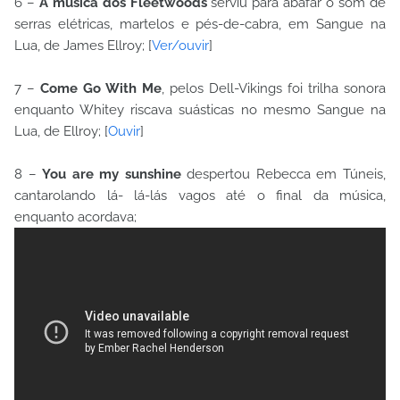
6 –
A música dos Fleetwoods
serviu para abafar o som de
serras elétricas, martelos e pés-de-cabra, em Sangue na
Lua, de James Ellroy; [
Ver/ouvir
]
7 –
Come Go With Me
, pelos Dell-Vikings foi trilha sonora
enquanto Whitey riscava suásticas no mesmo Sangue na
Lua, de Ellroy; [
Ouvir
]
8 –
You are my sunshine
despertou Rebecca em Túneis,
cantarolando lá- lá-lás vagos até o final da música,
enquanto acordava;