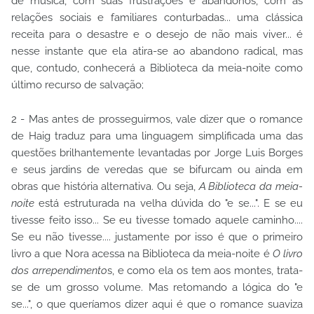
de música, com suas frustrações e abandonos, com as
relações sociais e familiares conturbadas... uma clássica
receita para o desastre e o desejo de não mais viver... é
nesse instante que ela atira-se ao abandono radical, mas
que, contudo, conhecerá a Biblioteca da meia-noite como
último recurso de salvação;
2 - Mas antes de prosseguirmos, vale dizer que o romance
de Haig traduz para uma linguagem simplificada uma das
questões brilhantemente levantadas por Jorge Luis Borges
e seus jardins de veredas que se bifurcam ou ainda em
obras que história alternativa. Ou seja,
A Biblioteca da meia-
noite
está estruturada na velha dúvida do "e se...". E se eu
tivesse feito isso... Se eu tivesse tomado aquele caminho....
Se eu não tivesse.... justamente por isso é que o primeiro
livro a que Nora acessa na Biblioteca da meia-noite é
O livro
dos arrependimento
s, e como ela os tem aos montes, trata-
se de um grosso volume. Mas retomando a lógica do "e
se...", o que queríamos dizer aqui é que o romance suaviza