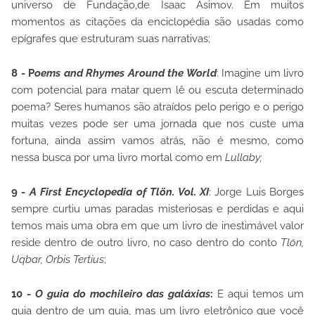
universo de Fundação,de Isaac Asimov. Em muitos
momentos as citações da enciclopédia são usadas como
epígrafes que estruturam suas narrativas;
8 -
P
oems and Rhymes Around the World
: Imagine um livro
com potencial para matar quem lê ou escuta determinado
poema? Seres humanos são atraídos pelo perigo e o perigo
muitas vezes pode ser uma jornada que nos custe uma
fortuna, ainda assim vamos atrás, não é mesmo, como
nessa busca por uma livro mortal como em
Lullaby;
9 -
A First Encyclopedia of Tlön. Vol. XI
: Jorge Luis Borges
sempre curtiu umas paradas misteriosas e perdidas e aqui
temos mais uma obra em que um livro de inestimável valor
reside dentro de outro livro, no caso dentro do conto
Tlön,
Uqbar, Orbis Tertius
;
10 -
O guia do mochileiro das galáxias
:
E aqui temos um
guia dentro de um guia, mas um livro eletrônico que você