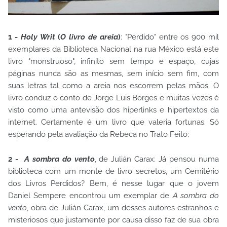
1 -
Holy Writ
(
O livro de areia
)
: "Perdido" entre os 900 mil
exemplares da Biblioteca Nacional na rua México está este
livro "monstruoso", infinito sem tempo e espaço, cujas
páginas nunca são as mesmas, sem início sem fim, com
suas letras tal como a areia nos escorrem pelas mãos. O
livro conduz o conto de Jorge Luis Borges e muitas vezes é
visto como uma antevisão dos hiperlinks e hipertextos da
internet. Certamente é um livro que valeria fortunas. Só
esperando pela avaliação da Rebeca no Trato Feito;
2 -
A sombra do vento
, de Julián Carax: Já pensou numa
biblioteca com um monte de livro secretos, um Cemitério
dos Livros Perdidos? Bem, é nesse lugar que o jovem
Daniel Sempere encontrou um exemplar de
A sombra do
vento
, obra de Julián Carax, um desses autores estranhos e
misteriosos que justamente por causa disso faz de sua obra