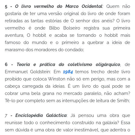
5 -
O livro vermelho do Marco Ocidental
:
Quem não
gostaria de ter uma versão original do livro de onde foram
retiradas as tantas estórias de O senhor dos anéis? O livro
vermelho é onde Bilbo Bolseiro registra sua primeira
aventura, O hobbit e acaba se tornando o hobbit mais
famoso do mundo e o primeiro a quebrar a ideia de
marasmo dos moradores do condado;
6 -
Teoria e prática do coletivismo oligárquico
,
de
Emmanuel Goldstein: Em
1984
temos trecho deste livro
proibido que coloca Winston não só em perigo, mas com a
cabeça carregada da ideias. É um livro do qual pode se
cobrar uma bela grana no mercado paralelo, não acham?
Tê-lo por completo sem as interrupções de leitura de Smith;
7
-
Enciclopédia Galáctica
: Já pensou uma obra que
reunisse todo o conhecimento construído na galáxia? Essa
sem dúvida é uma obra de valor inestimável, que adentra o