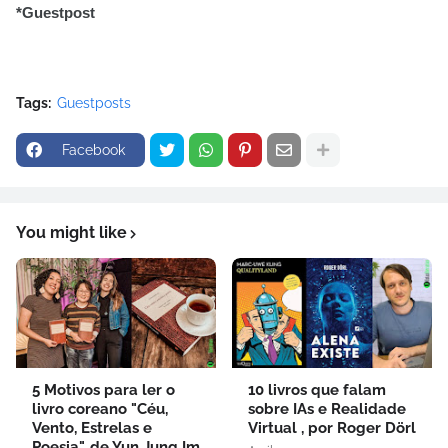
*Guestpost
Tags:
Guestposts
Facebook
You might like
5 Motivos para ler o
10 livros que falam
livro coreano "Céu,
sobre IAs e Realidade
Vento, Estrelas e
Virtual , por Roger Dörl
Poesia", de Yun Jung Im