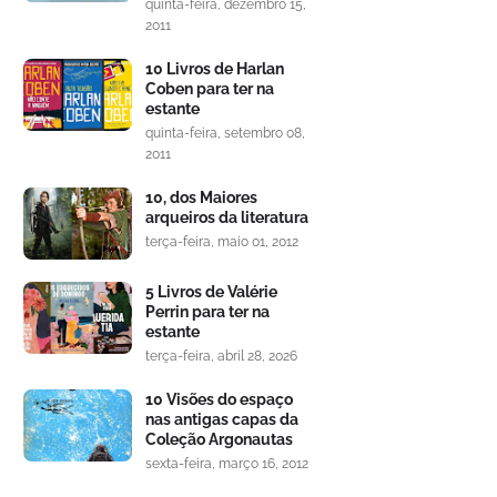
quinta-feira, dezembro 15,
2011
10 Livros de Harlan
Coben para ter na
estante
quinta-feira, setembro 08,
2011
10, dos Maiores
arqueiros da literatura
terça-feira, maio 01, 2012
5 Livros de Valérie
Perrin para ter na
estante
terça-feira, abril 28, 2026
10 Visões do espaço
nas antigas capas da
Coleção Argonautas
sexta-feira, março 16, 2012