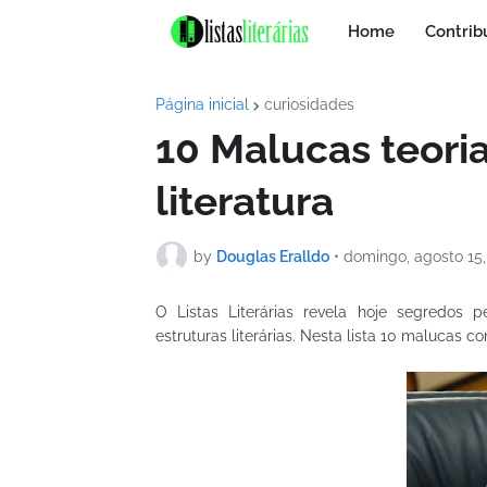
Home
Contrib
Página inicial
curiosidades
10 Malucas teori
literatura
by
Douglas Eralldo
•
domingo, agosto 15,
O Listas Literárias revela hoje segredos 
estruturas literárias. Nesta lista 10 malucas co