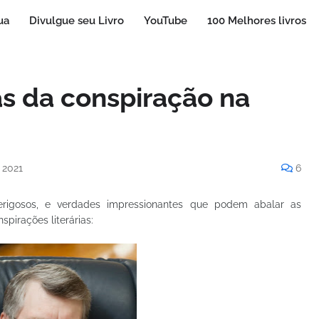
ua
Divulgue seu Livro
YouTube
100 Melhores livros
as da conspiração na
 2021
6
perigosos, e verdades impressionantes que podem abalar as
nspirações literárias: