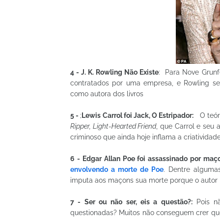
4 -
J. K. Rowling Não Existe
: Para Nove Grunfe
contratados por uma empresa, e Rowling se
como autora dos livros
5 -
;
Lewis Carrol foi Jack, O Estripador:
O teóri
Ripper, Light-Hearted Friend
, que Carrol e seu
criminoso que ainda hoje inflama a criatividade
6 - Edgar Allan Poe foi assassinado por maç
envolvendo a morte de Poe
. Dentre alguma
imputa aos maçons sua morte porque o autor 
7 - Ser ou não ser, eis a questão?:
Pois nã
questionadas? Muitos não conseguem crer que