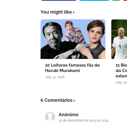
You might like
10 Leitores famosos fãs de
11 Bi
Haruki Murakami
da Co
estan
July 12, 2026
July 07
6 Comentários
Anônimo
10 de dezembro de 2013 às 21:14