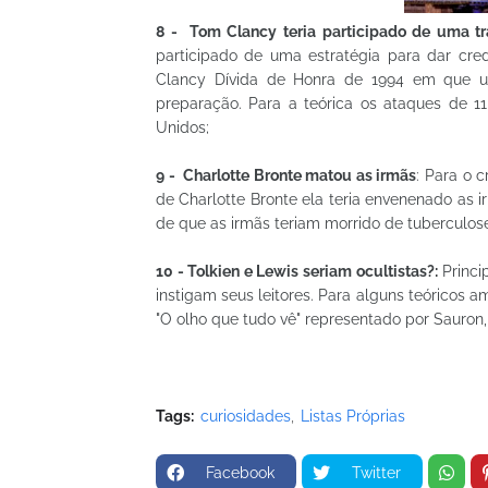
8 -
Tom Clancy teria participado de uma t
participado de uma estratégia para dar cred
Clancy Dívida de Honra de 1994 em que um 
preparação. Para a teórica os ataques de 11
Unidos;
9 - Charlotte Bronte matou as irmãs
: Para o 
de Charlotte Bronte ela teria envenenado as i
de que as irmãs teriam morrido de tuberculos
10 -
Tolkien e Lewis seriam ocultistas?:
Princi
instigam seus leitores. Para alguns teóricos 
"O olho que tudo vê" representado por Sauron
Tags:
curiosidades
Listas Próprias
Facebook
Twitter