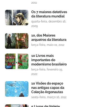
2011
Os 7 maiores detetives
da literatura mundial
quarta-feira, dezembro 16,
2009
10, dos Maiores
arqueiros da literatura
terça-feira, maio 01, 2012
10 Livros mais
importantes do
modernismo brasileiro
terça-feira, fevereiro 15,
2022
10 Visões do espaço
nas antigas capas da
Coleção Argonautas
sexta-feira, março 16, 2012
5 Livros de Valérie