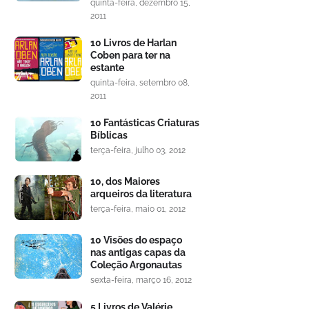
quinta-feira, dezembro 15,
2011
10 Livros de Harlan
Coben para ter na
estante
quinta-feira, setembro 08,
2011
10 Fantásticas Criaturas
Bíblicas
terça-feira, julho 03, 2012
10, dos Maiores
arqueiros da literatura
terça-feira, maio 01, 2012
10 Visões do espaço
nas antigas capas da
Coleção Argonautas
sexta-feira, março 16, 2012
5 Livros de Valérie