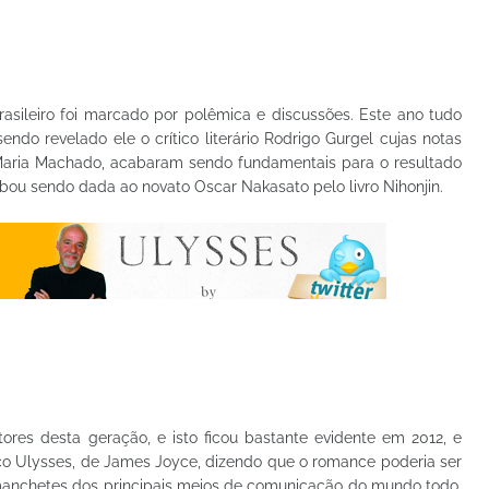
brasileiro foi marcado por polêmica e discussões. Este ano tudo
ndo revelado ele o crítico literário Rodrigo Gurgel cujas notas
Maria Machado, acabaram sendo fundamentais para o resultado
abou sendo dada ao novato Oscar Nakasato pelo livro Nihonjin.
tores desta geração, e isto ficou bastante evidente em 2012, e
ico Ulysses, de James Joyce, dizendo que o romance poderia ser
manchetes dos principais meios de comunicação do mundo todo,