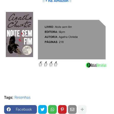
:: + na Amazon ::
Tags:
Resenhas
Facebook