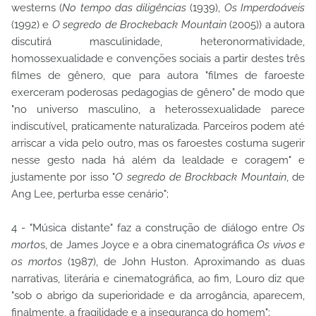
westerns (
No tempo das diligências
(1939),
Os Imperdoáveis
(1992) e
O segredo de Brockeback Mountain
(2005)) a autora
discutirá masculinidade, heteronormatividade,
homossexualidade e convenções sociais a partir destes três
filmes de gênero, que para autora "filmes de faroeste
exerceram poderosas pedagogias de gênero" de modo que
"no universo masculino, a heterossexualidade parece
indiscutível, praticamente naturalizada. Parceiros podem até
arriscar a vida pelo outro, mas os faroestes costuma sugerir
nesse gesto nada há além da lealdade e coragem" e
justamente por isso "
O segredo de Brockback Mountain
, de
Ang Lee, perturba esse cenário";
4 - "Música distante" faz a construção de diálogo entre
Os
morto
s, de James Joyce e a obra cinematográfica
Os vivos e
os mortos
(1987), de John Huston. Aproximando as duas
narrativas, literária e cinematográfica, ao fim, Louro diz que
"sob o abrigo da superioridade e da arrogância, aparecem,
finalmente, a fragilidade e a insegurança do homem";