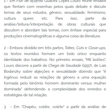
1 - Em
Flor de açafrão
Guacira Lopes Louro reúne ensaios
que flertam com resenhas pelos quais debate e discute
temas de seus estudos, gênero, sexualidade, feminismo,
cultura queer, etc. Para isso, parte da
análise/leitura/interpretação de obras culturais que
discutem e abordam tais temas, com ênfase especial para
produções cinematográficas e alguma coisa da literatura;
2 - Embora dividido em três partes,
Takes
,
Cuts
e
Close-ups,
os textos reunidos formam um todo único enquanto
identidade dos trabalhos. No primeiro ensaio, "Mil botões",
Louro discorre a partir de
Chega de Saudade
(1997), de Laís
Bodanzky sobre abjeções e sexualidade dizendo que "é
ingênuo reduzir as relações de gênero a uma equação
formada pelo binômio homem dominante versus mulher
dominada" defendendo a complexidade dos enredos e
estratégias de tal relação;
3 - Em "Chapéu, coldre, colete" a partir da análise de