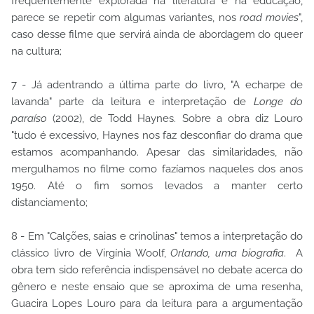
frequentemente explorada na literatura e na educação,
parece se repetir com algumas variantes, nos
road movies
",
caso desse filme que servirá ainda de abordagem do queer
na cultura;
7 - Já adentrando a última parte do livro, "A echarpe de
lavanda" parte da leitura e interpretação de
Longe do
paraíso
(2002), de Todd Haynes. Sobre a obra diz Louro
"tudo é excessivo, Haynes nos faz desconfiar do drama que
estamos acompanhando. Apesar das similaridades, não
mergulhamos no filme como fazíamos naqueles dos anos
1950. Até o fim somos levados a manter certo
distanciamento;
8 - Em "Calções, saias e crinolinas" temos a interpretação do
clássico livro de Virgínia Woolf,
Orlando, uma biografia
. A
obra tem sido referência indispensável no debate acerca do
gênero e neste ensaio que se aproxima de uma resenha,
Guacira Lopes Louro para da leitura para a argumentação