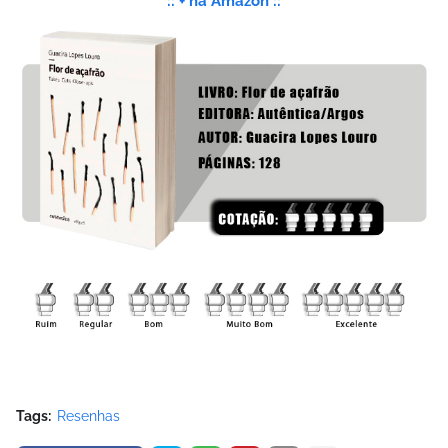
:: + na Amazon ::
Tags:
Resenhas