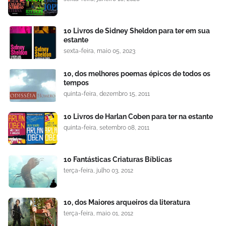
10 Livros de Sidney Sheldon para ter em sua
estante
sexta-feira, maio 05, 2023
10, dos melhores poemas épicos de todos os
tempos
quinta-feira, dezembro 15, 2011
10 Livros de Harlan Coben para ter na estante
quinta-feira, setembro 08, 2011
10 Fantásticas Criaturas Bíblicas
terça-feira, julho 03, 2012
10, dos Maiores arqueiros da literatura
terça-feira, maio 01, 2012