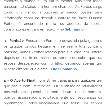
conduzir o mundo a um futuro melhor. Mas nem todos
parecem satisfeitos: um homem chamado Vic Forbes surge
como um inimigo implacável, afirmando possuir uma
informação capaz de destruir a carreira de Baker. Quando
Forbes é encontrado morto, os adeptos de teorias
conspiratórias entram em ação...
+ no Submarino
3 - Panteão:
Enquanto a Europa é devastada pela guerra e
os Estados Unidos hesitam em se unir à luta contra o
nazismo, James Zennor retorna para sua casa, em Oxford,
depois de seu treino matinal de remo e descobre que sua
esposa desapareceu com o filho, deixando apenas um
bilhete dizendo que o ama...
+ no Submarino
4 - O Acerto Final:
Tom Byrne trabalha para qualquer um
que pague bem. Recebe da ONU a missão de minimizar as
possíveis consequências da morte de um suposto homem-
bomba, assassinado precipitadamente por seguranças da
organização. Todos imaginavam que fosse um senhor