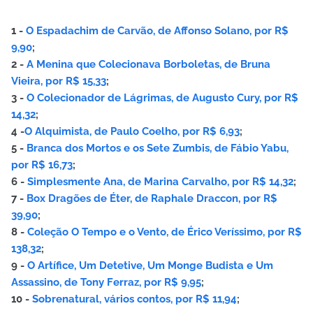
1 -
O Espadachim de Carvão, de Affonso Solano, por R$
9,90
;
2 -
A Menina que Colecionava Borboletas, de Bruna
Vieira, por R$ 15,33
;
3 -
O Colecionador de Lágrimas, de Augusto Cury, por R$
14,32
;
4 -
O Alquimista, de Paulo Coelho, por R$ 6,93
;
5 -
Branca dos Mortos e os Sete Zumbis, de Fábio Yabu,
por R$ 16,73
;
6 -
Simplesmente Ana, de Marina Carvalho, por R$ 14,32
;
7 -
Box Dragões de Éter, de Raphale Draccon, por R$
39,90
;
8 -
Coleção O Tempo e o Vento, de Érico Veríssimo, por R$
138,32
;
9 -
O Artífice, Um Detetive, Um Monge Budista e Um
Assassino, de Tony Ferraz, por R$ 9,95
;
10 -
Sobrenatural, vários contos, por R$ 11,94
;