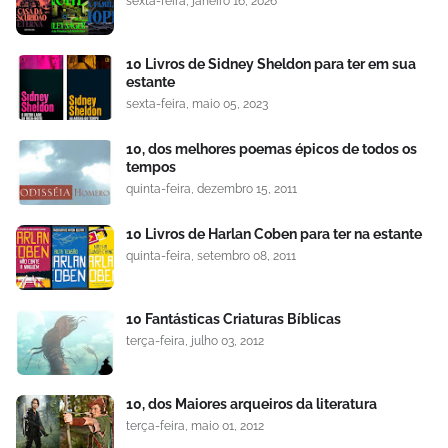
sexta-feira, janeiro 16, 2026
10 Livros de Sidney Sheldon para ter em sua
estante
sexta-feira, maio 05, 2023
10, dos melhores poemas épicos de todos os
tempos
quinta-feira, dezembro 15, 2011
10 Livros de Harlan Coben para ter na estante
quinta-feira, setembro 08, 2011
10 Fantásticas Criaturas Bíblicas
terça-feira, julho 03, 2012
10, dos Maiores arqueiros da literatura
terça-feira, maio 01, 2012