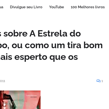
ua
Divulgue seu Livro
YouTube
100 Melhores livros
 sobre A Estrela do
bo, ou como um tira bom
ais esperto que os
2011
1