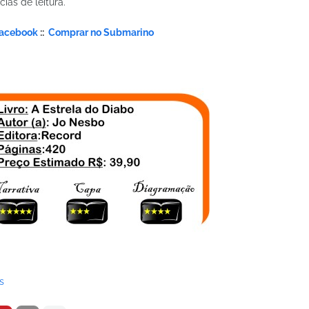
ias de leitura.
Facebook
::
Comprar no Submarino
s