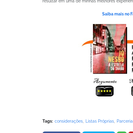
resultar em uma de minhas melhores experiênc
Saiba mais no 
Tags:
considerações
Listas Próprias
Parceria