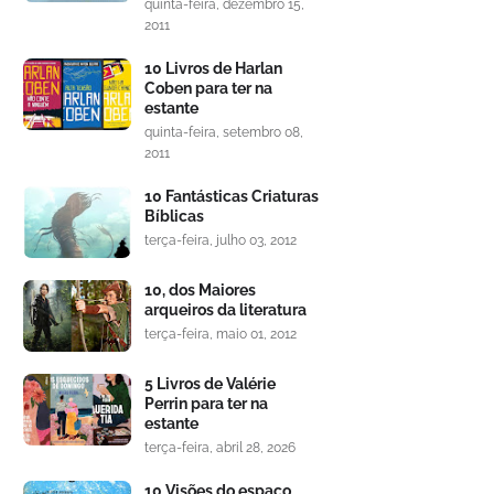
quinta-feira, dezembro 15,
2011
10 Livros de Harlan
Coben para ter na
estante
quinta-feira, setembro 08,
2011
10 Fantásticas Criaturas
Bíblicas
terça-feira, julho 03, 2012
10, dos Maiores
arqueiros da literatura
terça-feira, maio 01, 2012
5 Livros de Valérie
Perrin para ter na
estante
terça-feira, abril 28, 2026
10 Visões do espaço