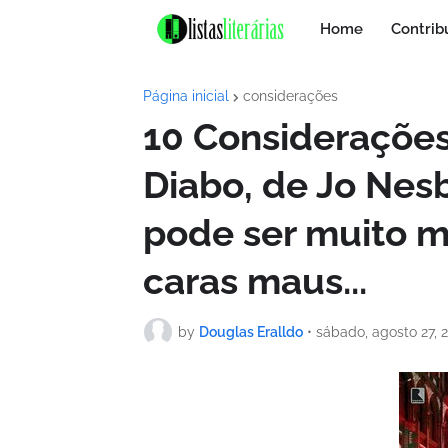
Home
Contrib
Página inicial
considerações
10 Considerações
Diabo, de Jo Nes
pode ser muito m
caras maus...
by
Douglas Eralldo
•
sábado, agosto 27, 