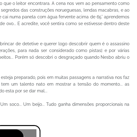
 do que o leitor encontrara. A cena nos vem ao pensamento como
segredos das construções norueguesas, lendas macabras, e ao
 e cai numa panela com água fervente acima de 65° aprendemos
e ovo... E acredite, você sentira como se estivesse dentro deste
r brincar de detetive e querer logo descobrir quem é o assassino
erações, para nada ser considerado como pistas] e por várias
speitos... Porém só descobri o desgraçado quando Nesbo abriu o
e esteja preparado, pois em muitas passagens a narrativa nos faz
bo tem um talento nato em mostrar a tensão do momento... as
o esta por se dar mal...
. Um soco... Um beijo... Tudo ganha dimensões proporcionais na