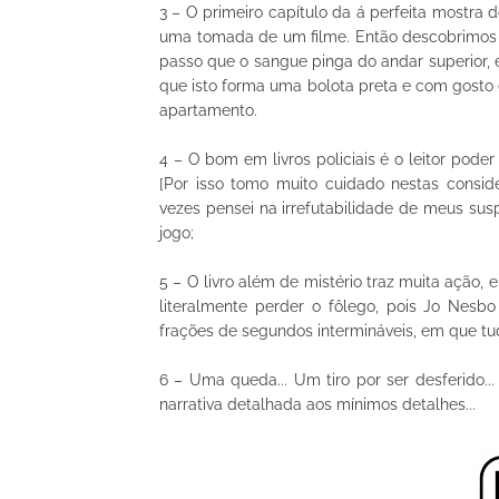
3 – O primeiro capítulo da á perfeita mostra
uma tomada de um filme. Então descobrimos 
passo que o sangue pinga do andar superior,
que isto forma uma bolota preta e com gosto d
apartamento.
4 – O bom em livros policiais é o leitor pode
[Por isso tomo muito cuidado nestas consid
vezes pensei na irrefutabilidade de meus su
jogo;
5 – O livro além de mistério traz muita ação, 
literalmente perder o fôlego, pois Jo Nes
frações de segundos intermináveis, em que tud
6 – Uma queda... Um tiro por ser desferido..
narrativa detalhada aos mínimos detalhes...