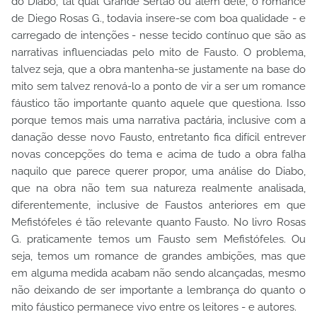
do Diabo, tal qual Grande Sertão ou além dele, o romance
de Diego Rosas G., todavia insere-se com boa qualidade - e
carregado de intenções - nesse tecido contínuo que são as
narrativas influenciadas pelo mito de Fausto. O problema,
talvez seja, que a obra mantenha-se justamente na base do
mito sem talvez renová-lo a ponto de vir a ser um romance
fáustico tão importante quanto aquele que questiona. Isso
porque temos mais uma narrativa pactária, inclusive com a
danação desse novo Fausto, entretanto fica difícil entrever
novas concepções do tema e acima de tudo a obra falha
naquilo que parece querer propor, uma análise do Diabo,
que na obra não tem sua natureza realmente analisada,
diferentemente, inclusive de Faustos anteriores em que
Mefistófeles é tão relevante quanto Fausto. No livro Rosas
G. praticamente temos um Fausto sem Mefistófeles. Ou
seja, temos um romance de grandes ambições, mas que
em alguma medida acabam não sendo alcançadas, mesmo
não deixando de ser importante a lembrança do quanto o
mito fáustico permanece vivo entre os leitores - e autores.