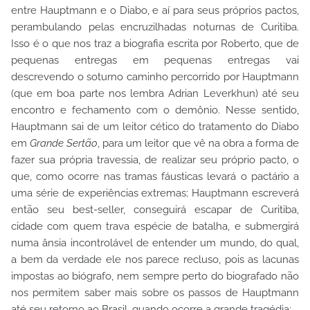
entre Hauptmann e o Diabo, e aí para seus próprios pactos,
perambulando pelas encruzilhadas noturnas de Curitiba.
Isso é o que nos traz a biografia escrita por Roberto, que de
pequenas entregas em pequenas entregas vai
descrevendo o soturno caminho percorrido por Hauptmann
(que em boa parte nos lembra Adrian Leverkhun) até seu
encontro e fechamento com o demônio. Nesse sentido,
Hauptmann sai de um leitor cético do tratamento do Diabo
em
Grande Sertão
, para um leitor que vê na obra a forma de
fazer sua própria travessia, de realizar seu próprio pacto, o
que, como ocorre nas tramas fáusticas levará o pactário a
uma série de experiências extremas; Hauptmann escreverá
então seu best-seller, conseguirá escapar de Curitiba,
cidade com quem trava espécie de batalha, e submergirá
numa ânsia incontrolável de entender um mundo, do qual,
a bem da verdade ele nos parece recluso, pois as lacunas
impostas ao biógrafo, nem sempre perto do biografado não
nos permitem saber mais sobre os passos de Hauptmann
até seu retorno ao Brasil, quando ocorre a grande tragédia;