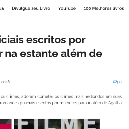
ua
Divulgue seu Livro
YouTube
100 Melhores livros
iais escritos por
r na estante além de
, 2018
0
s os crimes, adoram cometer os crimes mais hediondos em suas
 romances policiais escritos por mulheres para ir além de Agatha