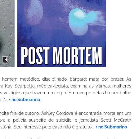
 homem metódico, disciplinado, bárbaro: mata por prazer. As
ra Kay Scarpetta, médica-legista, examina as vítimas, mulheres
s vestígios que trazem no corpo. E no corpo delas há um brilho
?...
+ no Submarino
noite fria de outono, Ashley Cordova é encontrada morta em um
 polícia suspeite de suicídio, o jornalista Scott McGrath
stória. Seu interesse pelo caso não é gratuito...
+ no Submarino