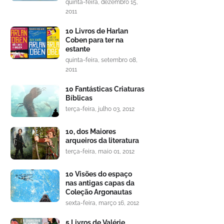
quinta-feira, dezembro 15,
2011
10 Livros de Harlan
Coben para ter na
estante
quinta-feira, setembro 08,
2011
10 Fantásticas Criaturas
Bíblicas
terça-feira, julho 03, 2012
10, dos Maiores
arqueiros da literatura
terça-feira, maio 01, 2012
10 Visões do espaço
nas antigas capas da
Coleção Argonautas
sexta-feira, março 16, 2012
5 Livros de Valérie