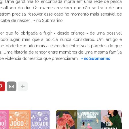
g: Uma garotinha foi encontrada morta em uma rede de pesca
resultado do dia. Os exames revelam que não se trata de um
dstrom precisa resolver esse caso no momento mais sensível de
 acaba de nascer... + no Submarino
r que foi obrigada a fugir - desde criança - de uma possível
do lugar, mas que a polícia nunca considerou. Um antigo e
que pode ter muito mais a esconder entre suas paredes do que
s. Uma história de rancor entre membros de uma mesma família
e violência doméstica que presenciaram...
+ no Submarino