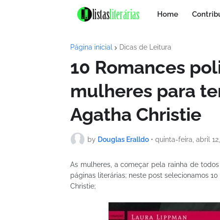
Home
Contrib
Página inicial
Dicas de Leitura
10 Romances polic
mulheres para te
Agatha Christie
by
Douglas Eralldo
•
quinta-feira, abril 12
As mulheres, a começar pela rainha de todo
páginas literárias; neste post selecionamos 10
Christie;