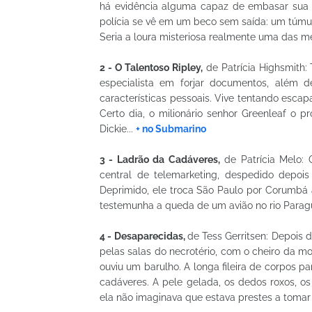
há evidência alguma capaz de embasar sua h
polícia se vê em um beco sem saída: um túmu
Seria a loura misteriosa realmente uma das m
2 - O Talentoso Ripley,
de Patrícia Highsmith:
especialista em forjar documentos, além de
características pessoais. Vive tentando escap
Certo dia, o milionário senhor Greenleaf o 
Dickie...
+ no Submarino
3 - Ladrão da Cadáveres,
de Patrícia Melo:
central de telemarketing, despedido depoi
Deprimido, ele troca São Paulo por Corumbá
testemunha a queda de um avião no rio Paragu
4 - Desaparecidas,
de Tess Gerritsen: Depois d
pelas salas do necrotério, com o cheiro da m
ouviu um barulho. A longa fileira de corpos 
cadáveres. A pele gelada, os dedos roxos, os 
ela não imaginava que estava prestes a tomar 