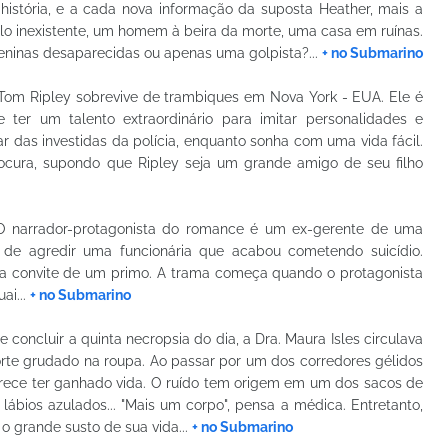
istória, e a cada nova informação da suposta Heather, mais a
lo inexistente, um homem à beira da morte, uma casa em ruínas.
eninas desaparecidas ou apenas uma golpista?...
+ no Submarino
 Tom Ripley sobrevive de trambiques em Nova York - EUA. Ele é
 ter um talento extraordinário para imitar personalidades e
ar das investidas da polícia, enquanto sonha com uma vida fácil.
procura, supondo que Ripley seja um grande amigo de seu filho
 O narrador-protagonista do romance é um ex-gerente de uma
s de agredir uma funcionária que acabou cometendo suicídio.
 a convite de um primo. A trama começa quando o protagonista
ai...
+ no Submarino
e concluir a quinta necropsia do dia, a Dra. Maura Isles circulava
orte grudado na roupa. Ao passar por um dos corredores gélidos
parece ter ganhado vida. O ruído tem origem em um dos sacos de
lábios azulados... "Mais um corpo", pensa a médica. Entretanto,
o grande susto de sua vida...
+ no Submarino