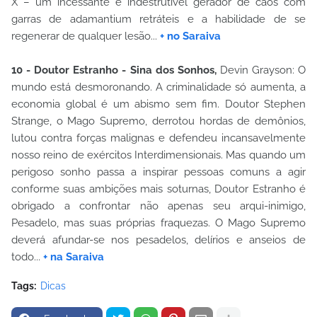
X – um incessante e indestrutível gerador de caos com
garras de adamantium retráteis e a habilidade de se
regenerar de qualquer lesão...
+ no Saraiva
10 - Doutor Estranho - Sina dos Sonhos,
Devin Grayson: O
mundo está desmoronando. A criminalidade só aumenta, a
economia global é um abismo sem fim. Doutor Stephen
Strange, o Mago Supremo, derrotou hordas de demônios,
lutou contra forças malignas e defendeu incansavelmente
nosso reino de exércitos Interdimensionais. Mas quando um
perigoso sonho passa a inspirar pessoas comuns a agir
conforme suas ambições mais soturnas, Doutor Estranho é
obrigado a confrontar não apenas seu arqui-inimigo,
Pesadelo, mas suas próprias fraquezas. O Mago Supremo
deverá afundar-se nos pesadelos, delírios e anseios de
todo...
+ na Saraiva
Tags:
Dicas