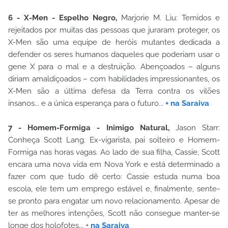
6 - X-Men - Espelho Negro,
Marjorie M. Liu: Temidos e
rejeitados por muitas das pessoas que juraram proteger, os
X-Men são uma equipe de heróis mutantes dedicada a
defender os seres humanos daqueles que poderiam usar o
gene X para o mal e a destruição. Abençoados – alguns
diriam amaldiçoados – com habilidades impressionantes, os
X-Men são a última defesa da Terra contra os vilões
insanos... e a única esperança para o futuro...
+ na Saraiva
7 - Homem-Formiga - Inimigo Natural,
Jason Starr:
Conheça Scott Lang. Ex-vigarista, pai solteiro e Homem-
Formiga nas horas vagas. Ao lado de sua filha, Cassie, Scott
encara uma nova vida em Nova York e está determinado a
fazer com que tudo dê certo: Cassie estuda numa boa
escola, ele tem um emprego estável e, finalmente, sente-
se pronto para engatar um novo relacionamento. Apesar de
ter as melhores intenções, Scott não consegue manter-se
longe dos holofotes... +
na Saraiva