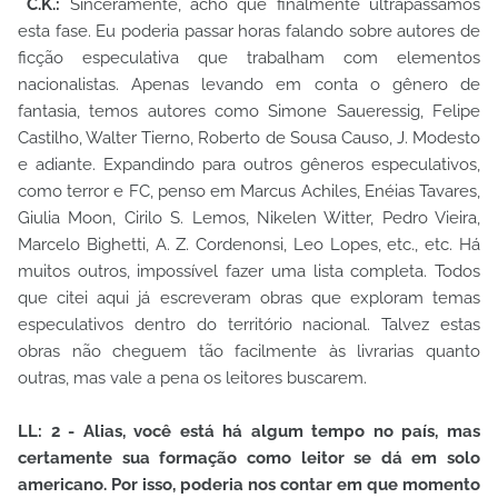
C.K.:
Sinceramente, acho que finalmente ultrapassamos
esta fase. Eu poderia passar horas falando sobre autores de
ficção especulativa que trabalham com elementos
nacionalistas. Apenas levando em conta o gênero de
fantasia, temos autores como Simone Saueressig, Felipe
Castilho, Walter Tierno, Roberto de Sousa Causo, J. Modesto
e adiante. Expandindo para outros gêneros especulativos,
como terror e FC, penso em Marcus Achiles, Enéias Tavares,
Giulia Moon, Cirilo S. Lemos, Nikelen Witter, Pedro Vieira,
Marcelo Bighetti, A. Z. Cordenonsi, Leo Lopes, etc., etc. Há
muitos outros, impossível fazer uma lista completa. Todos
que citei aqui já escreveram obras que exploram temas
especulativos dentro do território nacional. Talvez estas
obras não cheguem tão facilmente às livrarias quanto
outras, mas vale a pena os leitores buscarem.
LL: 2 - Alias, você está há algum tempo no país, mas
certamente sua formação como leitor se dá em solo
americano. Por isso, poderia nos contar em que momento