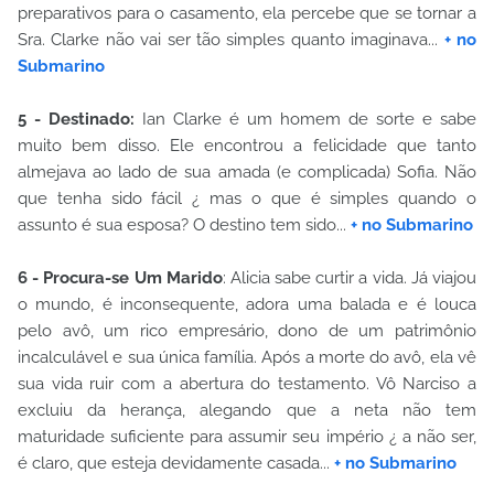
preparativos para o casamento, ela percebe que se tornar a
Sra. Clarke não vai ser tão simples quanto imaginava...
+ no
Submarino
5 - Destinado:
Ian Clarke é um homem de sorte e sabe
muito bem disso. Ele encontrou a felicidade que tanto
almejava ao lado de sua amada (e complicada) Sofia. Não
que tenha sido fácil ¿ mas o que é simples quando o
assunto é sua esposa? O destino tem sido...
+ no Submarino
6 - Procura-se Um Marido
: Alicia sabe curtir a vida. Já viajou
o mundo, é inconsequente, adora uma balada e é louca
pelo avô, um rico empresário, dono de um patrimônio
incalculável e sua única família. Após a morte do avô, ela vê
sua vida ruir com a abertura do testamento. Vô Narciso a
excluiu da herança, alegando que a neta não tem
maturidade suficiente para assumir seu império ¿ a não ser,
é claro, que esteja devidamente casada...
+ no Submarino