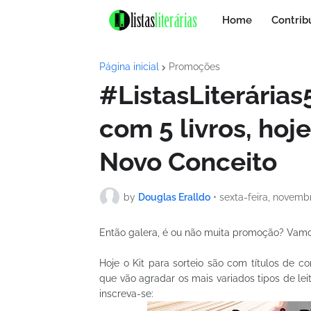
Home
Contrib
Página inicial
Promoções
#ListasLiterária
com 5 livros, hoj
Novo Conceito
by
Douglas Eralldo
•
sexta-feira, novembr
Então galera, é ou não muita promoção? Vam
Hoje o Kit para sorteio são com títulos de 
que vão agradar os mais variados tipos de leit
inscreva-se: