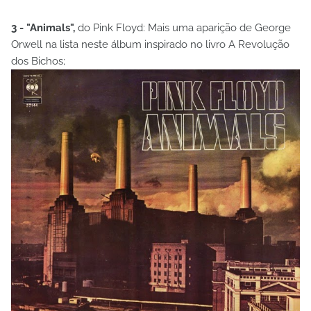
3 - "Animals",
do Pink Floyd: Mais uma aparição de George
Orwell na lista neste álbum inspirado no livro A Revolução
dos Bichos;