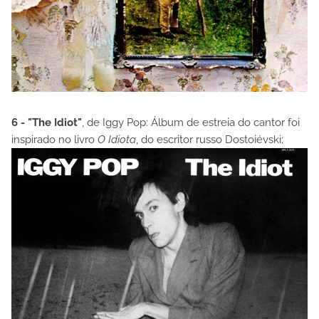
6 - "The Idiot"
, de Iggy Pop: Álbum de estreia do cantor foi
inspirado no livro
O Idiota
, do escritor russo Dostoiévski;