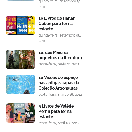
quinta-feira, dezembro 15,
2011
10 Livros de Harlan
Coben para ter na
estante
quinta-feira, setembro 08,
2011
10, dos Maiores
arqueiros da literatura
terça-feira, maio 01, 2012
10 Visões do espaço
nas antigas capas da
Coleção Argonautas
sexta-feira, março 16, 2012
5 Livros de Valérie
Perrin para ter na
estante
terça-feira, abril 28, 2026