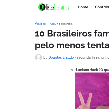
Home
Contrib
Página inicial
imagens
10 Brasileiros fam
pelo menos tent
by
Douglas Eralldo
•
segunda-feira, junho
1 - Luciano Huck ( O qu