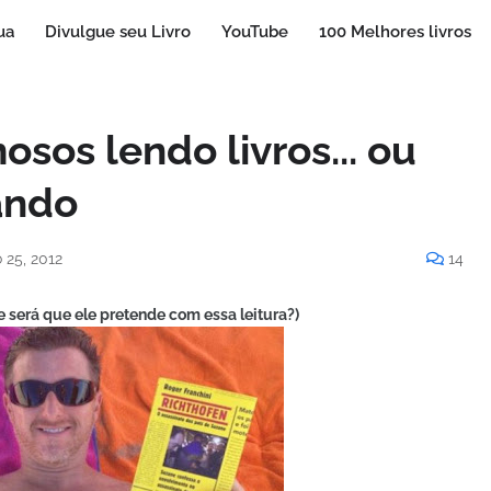
ua
Divulgue seu Livro
YouTube
100 Melhores livros
osos lendo livros... ou
ando
 25, 2012
14
e será que ele pretende com essa leitura?)