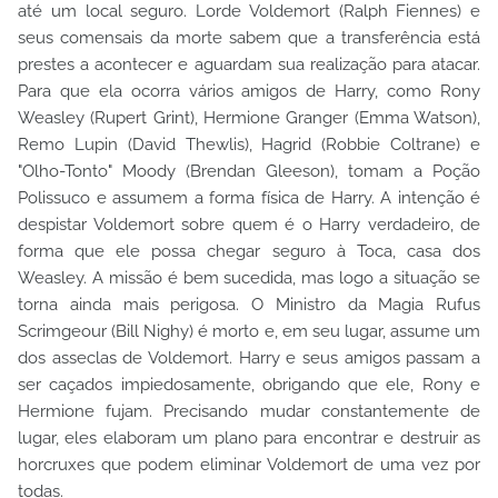
até um local seguro. Lorde Voldemort (Ralph Fiennes) e
seus comensais da morte sabem que a transferência está
prestes a acontecer e aguardam sua realização para atacar.
Para que ela ocorra vários amigos de Harry, como Rony
Weasley (Rupert Grint), Hermione Granger (Emma Watson),
Remo Lupin (David Thewlis), Hagrid (Robbie Coltrane) e
"Olho-Tonto" Moody (Brendan Gleeson), tomam a Poção
Polissuco e assumem a forma física de Harry. A intenção é
despistar Voldemort sobre quem é o Harry verdadeiro, de
forma que ele possa chegar seguro à Toca, casa dos
Weasley. A missão é bem sucedida, mas logo a situação se
torna ainda mais perigosa. O Ministro da Magia Rufus
Scrimgeour (Bill Nighy) é morto e, em seu lugar, assume um
dos asseclas de Voldemort. Harry e seus amigos passam a
ser caçados impiedosamente, obrigando que ele, Rony e
Hermione fujam. Precisando mudar constantemente de
lugar, eles elaboram um plano para encontrar e destruir as
horcruxes que podem eliminar Voldemort de uma vez por
todas.