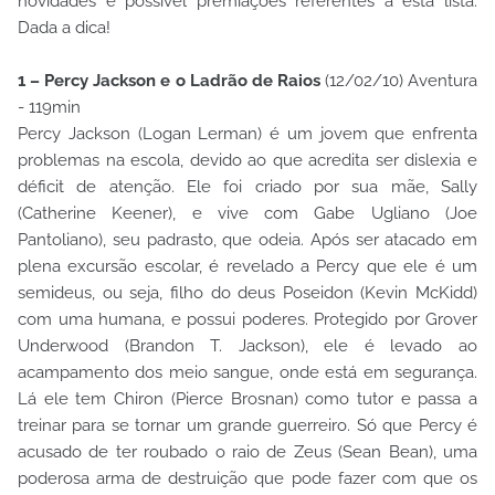
novidades e possível premiações referentes a esta lista.
Dada a dica!
1 – Percy Jackson e o Ladrão de Raios
(12/02/10) Aventura
- 119min
Percy Jackson (Logan Lerman) é um jovem que enfrenta
problemas na escola, devido ao que acredita ser dislexia e
déficit de atenção. Ele foi criado por sua mãe, Sally
(Catherine Keener), e vive com Gabe Ugliano (Joe
Pantoliano), seu padrasto, que odeia. Após ser atacado em
plena excursão escolar, é revelado a Percy que ele é um
semideus, ou seja, filho do deus Poseidon (Kevin McKidd)
com uma humana, e possui poderes. Protegido por Grover
Underwood (Brandon T. Jackson), ele é levado ao
acampamento dos meio sangue, onde está em segurança.
Lá ele tem Chiron (Pierce Brosnan) como tutor e passa a
treinar para se tornar um grande guerreiro. Só que Percy é
acusado de ter roubado o raio de Zeus (Sean Bean), uma
poderosa arma de destruição que pode fazer com que os