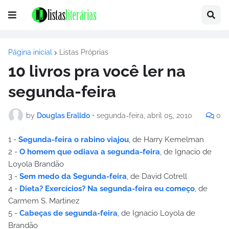
Página inicial
Listas Próprias
10 livros pra você ler na
segunda-feira
by
Douglas Eralldo
•
segunda-feira, abril 05, 2010
0
1 -
Segunda-feira o rabino viajou
, de Harry Kemelman
2 -
O homem que odiava a segunda-feira
, de Ignacio de
Loyola Brandão
3 -
Sem medo da Segunda-feira
, de David Cotrell
4 -
Dieta? Exercícios? Na segunda-feira eu começo
, de
Carmem S. Martinez
5 -
Cabeças de segunda-feira
, de Ignacio Loyola de
Brandão